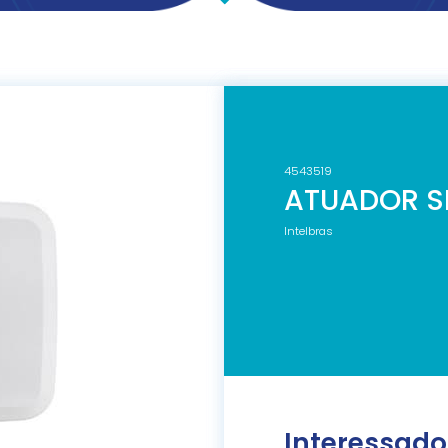
4543519
ATUADOR S
Intelbras
Interessado