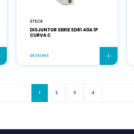
STECK
DISJUNTOR SERIE SD61 40A 1P
CURVA C
DETALHES
1
2
3
4