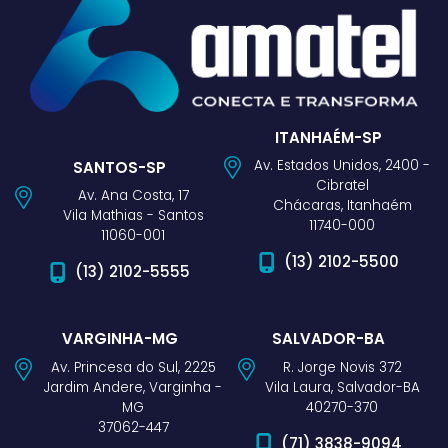
ITANHAÉM-SP
Av. Estados Unidos, 2400 -
SANTOS-SP
Cibratel
Av. Ana Costa, 17
Chácaras, Itanhaém
Vila Mathias - Santos
11740-000
11060-001
(13) 2102-5500
(13) 2102-5555
VARGINHA-MG
SALVADOR-BA
Av. Princesa do Sul, 2225
R. Jorge Novis 372
Jardim Andere, Varginha -
Vila Laura, Salvador-BA
MG
40270-370
37062-447
(71) 3838-9094