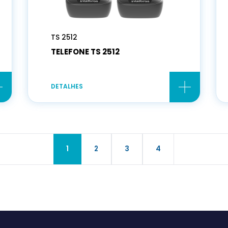
TS 2512
TELEFONE TS 2512
DETALHES
1
2
3
4