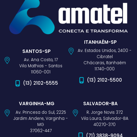
ITANHAÉM-SP
Av. Estados Unidos, 2400 -
SANTOS-SP
Cibratel
Av. Ana Costa, 17
Chácaras, Itanhaém
Vila Mathias - Santos
11740-000
11060-001
(13) 2102-5500
(13) 2102-5555
VARGINHA-MG
SALVADOR-BA
Av. Princesa do Sul, 2225
R. Jorge Novis 372
Jardim Andere, Varginha -
Vila Laura, Salvador-BA
MG
40270-370
37062-447
(71) 3838-9094