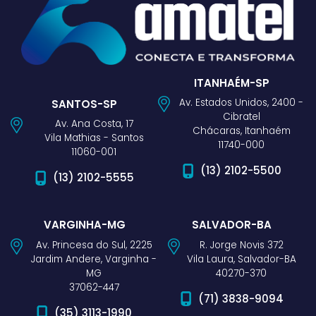
ITANHAÉM-SP
Av. Estados Unidos, 2400 -
SANTOS-SP
Cibratel
Av. Ana Costa, 17
Chácaras, Itanhaém
Vila Mathias - Santos
11740-000
11060-001
(13) 2102-5500
(13) 2102-5555
VARGINHA-MG
SALVADOR-BA
Av. Princesa do Sul, 2225
R. Jorge Novis 372
Jardim Andere, Varginha -
Vila Laura, Salvador-BA
MG
40270-370
37062-447
(71) 3838-9094
(35) 3113-1990